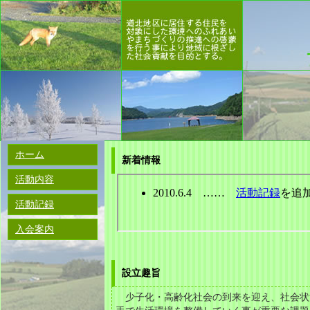
ホーム
新着情報
活動内容
活動記録
入会案内
設立趣旨
少子化・高齢化社会の到来を迎え、社会状