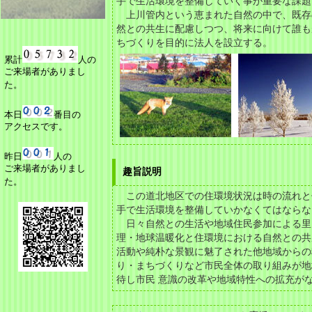
手で生活環境を整備していく事が重要な課題
上川管内という恵まれた自然の中で、既存
然との共生に配慮しつつ、将来に向けて誰も
ちづくりを目的に法人を設立する。
累計
人の
ご来場者がありまし
た。
本日
番目の
アクセスです。
昨日
人の
ご来場者がありまし
趣旨説明
た。
この道北地区での住環境状況は時の流れと
手で生活環境を整備していかなくてはならな
日々自然との生活や地域住民参加による里
理・地球温暖化と住環境における自然との共
活動や純朴な景観に魅了された他地域からの
り・まちづくりなど市民全体の取り組みが地
待し市民 意識の改革や地域特性への拡充が